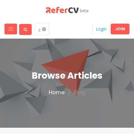
beta
JOIN
Login
ع
Browse Articles
Home
Blog